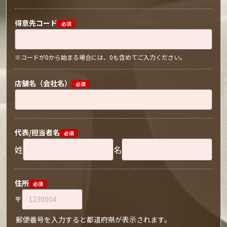
得意先コード
必須
コードが0から始まる場合には、0も含めてご入力ください。
店舗名（会社名）
必須
代表/担当者名
必須
姓
名
住所
必須
〒